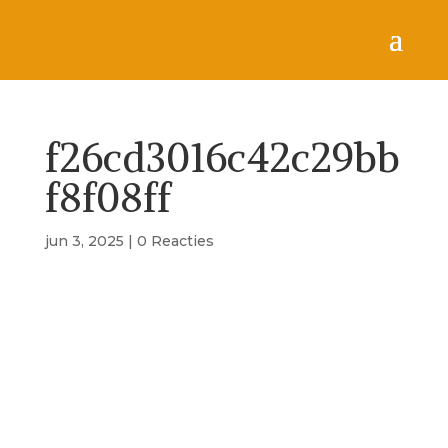
f26cd3016c42c29bb
f8f08ff
jun 3, 2025
|
0 Reacties