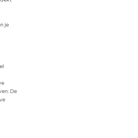
n je
el
ve
ven: De
ve