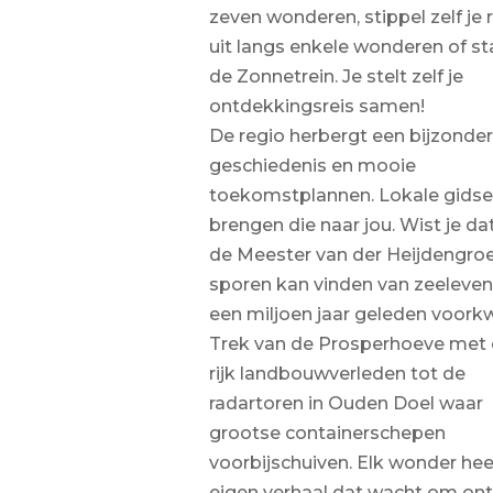
zeven wonderen, stippel zelf je 
uit langs enkele wonderen of s
de Zonnetrein. Je stelt zelf je
ontdekkingsreis samen!
De regio herbergt een bijzonde
geschiedenis en mooie
toekomstplannen. Lokale gids
brengen die naar jou. Wist je dat
de Meester van der Heijdengro
sporen kan vinden van zeeleven
een miljoen jaar geleden voor
Trek van de Prosperhoeve met
rijk landbouwverleden tot de
radartoren in Ouden Doel waar
grootse containerschepen
voorbijschuiven. Elk wonder hee
eigen verhaal dat wacht om on