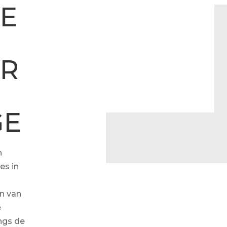
E
R
GE
n
es in
en van
e
ngs de