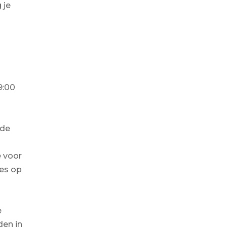
 je
9:00
 de
 voor
es op
e
en in