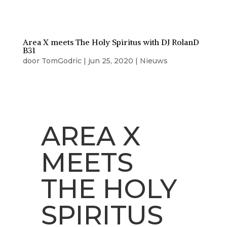
Area X meets The Holy Spiritus with DJ RolanD
B31
door
TomGodric
|
jun 25, 2020
|
Nieuws
AREA X
MEETS
THE HOLY
SPIRITUS