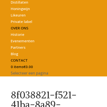
Distillaten
Honingwijn
Likeuren
Private label
OVER ONS
Historie
Evenementen
Partners
Blog
CONTACT
0 items
€0.00
Selecteer een pagina
8f038821-f521-
41ba-8a89-