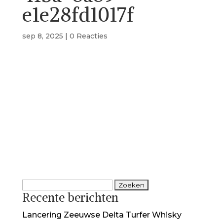
e1e28fd1017f
sep 8, 2025
|
0 Reacties
Zoeken
Recente berichten
naar:
Lancering Zeeuwse Delta Turfer Whisky