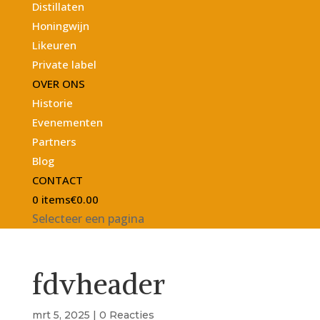
Distillaten
Honingwijn
Likeuren
Private label
OVER ONS
Historie
Evenementen
Partners
Blog
CONTACT
0 items
€0.00
Selecteer een pagina
fdvheader
mrt 5, 2025
|
0 Reacties