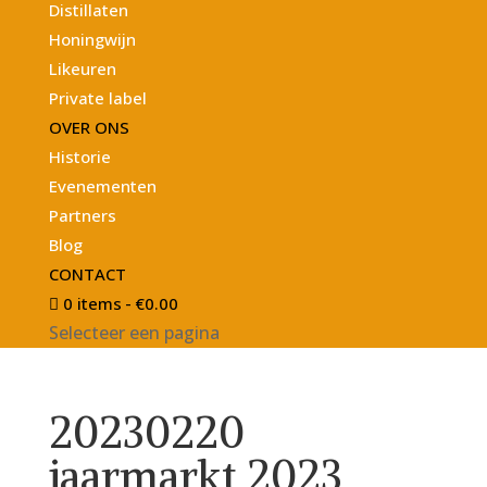
Distillaten
Honingwijn
Likeuren
Private label
OVER ONS
Historie
Evenementen
Partners
Blog
CONTACT
0 items
€0.00
Selecteer een pagina
20230220
jaarmarkt 2023