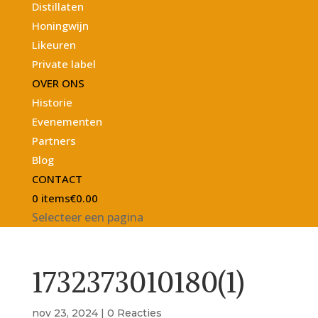
Distillaten
Honingwijn
Likeuren
Private label
OVER ONS
Historie
Evenementen
Partners
Blog
CONTACT
0 items
€0.00
Selecteer een pagina
1732373010180(1)
nov 23, 2024
|
0 Reacties