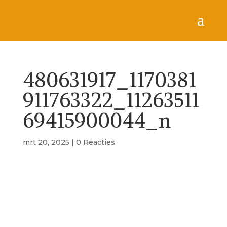
480631917_1170381
911763322_11263511
69415900044_n
mrt 20, 2025
|
0 Reacties