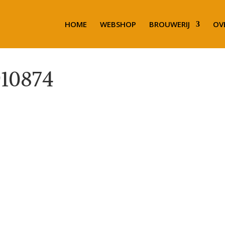
HOME
WEBSHOP
BROUWERIJ
OV
910874