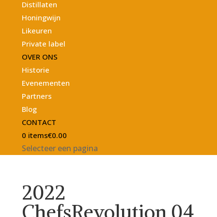
Distillaten
Honingwijn
Likeuren
Private label
OVER ONS
Historie
Evenementen
Partners
Blog
CONTACT
0 items
€0.00
Selecteer een pagina
2022
ChefsRevolution 04