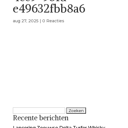
e49632fbb8a6
aug 27, 2025
|
0 Reacties
Zoeken
Recente berichten
naar:
Lancering Zeeuwse Delta Turfer Whisky