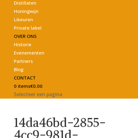
Distillaten
Honingwijn
Likeuren
Private label
OVER ONS
Historie
Evenementen
Partners
Blog
CONTACT
0 items
€0.00
Selecteer een pagina
14da46bd-2855-
4cc9-981d-