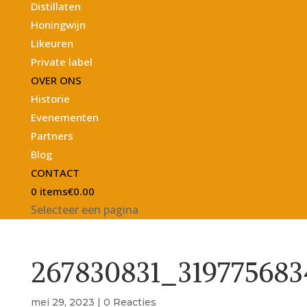
Distillaten
Honingwijn
Likeuren
Private label
OVER ONS
Historie
Evenementen
Partners
Blog
CONTACT
0 items
€0.00
Selecteer een pagina
267830831_31977568
mei 29, 2023
|
0 Reacties