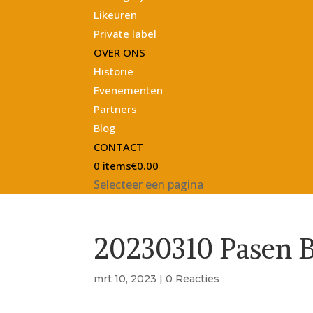
Likeuren
Private label
OVER ONS
Historie
Evenementen
Partners
Blog
CONTACT
0 items
€0.00
Selecteer een pagina
20230310 Pasen 
mrt 10, 2023
|
0 Reacties