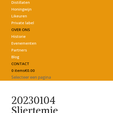
Distillaten
Honingwijn
Likeuren
Private label
OVER ONS
Historie
Evenementen
Partners
Blog
CONTACT
0 items
€0.00
Selecteer een pagina
20230104
Sliertemie