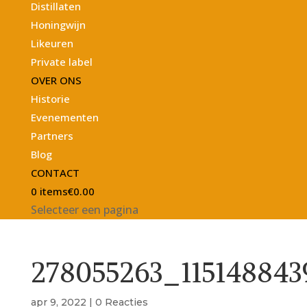
Distillaten
Honingwijn
Likeuren
Private label
OVER ONS
Historie
Evenementen
Partners
Blog
CONTACT
0 items
€0.00
Selecteer een pagina
278055263_11514884
apr 9, 2022
|
0 Reacties