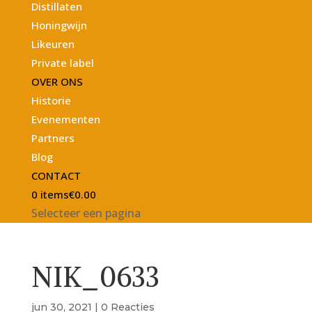
Distillaten
Honingwijn
Likeuren
Private label
OVER ONS
Historie
Evenementen
Partners
Blog
CONTACT
0 items
€0.00
Selecteer een pagina
NIK_0633
jun 30, 2021
|
0 Reacties