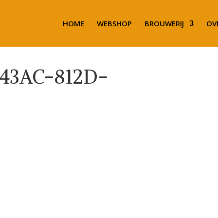
HOME
WEBSHOP
BROUWERIJ
OV
43AC-812D-