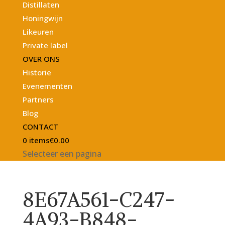
Distillaten
Honingwijn
Likeuren
Private label
OVER ONS
Historie
Evenementen
Partners
Blog
CONTACT
0 items
€0.00
Selecteer een pagina
8E67A561-C247-
4A93-B848-