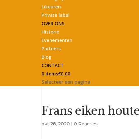
Likeuren
Private label
OVER ONS
Historie
Evenementen
Partners
Blog
CONTACT
0 items
€0.00
Selecteer een pagina
Frans eiken houte
okt 28, 2020
|
0 Reacties