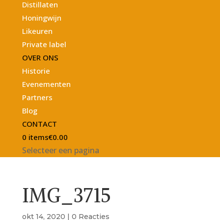
Distillaten
Honingwijn
Likeuren
Private label
OVER ONS
Historie
Evenementen
Partners
Blog
CONTACT
0 items
€0.00
Selecteer een pagina
IMG_3715
okt 14, 2020
|
0 Reacties