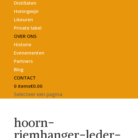
Distillaten
Honingwijn
Likeuren
Private label
OVER ONS
Historie
Evenementen
Partners
Blog
CONTACT
0 items
€0.00
Selecteer een pagina
hoorn-
riemhanger-leder-