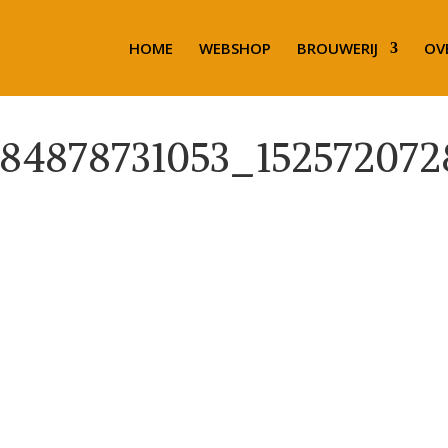
HOME
WEBSHOP
BROUWERIJ
OV
684878731053_152572072