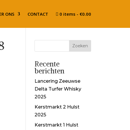
ER ONS
CONTACT
0 items
€0.00
8
Recente
berichten
Lancering Zeeuwse
Delta Turfer Whisky
2025
Kerstmarkt 2 Hulst
2025
Kerstmarkt 1 Hulst