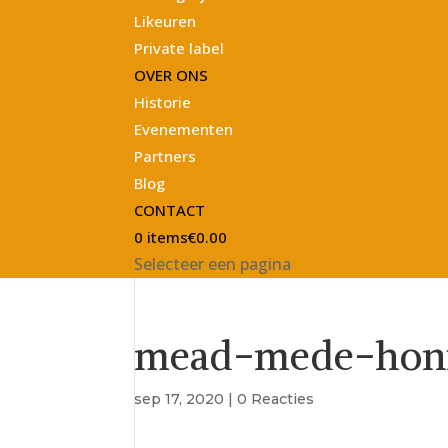
Likeuren
Private label
OVER ONS
Historie
Evenementen
Partners
Blog
CONTACT
0 items
€0.00
Selecteer een pagina
mead-mede-honin
sep 17, 2020
|
0 Reacties