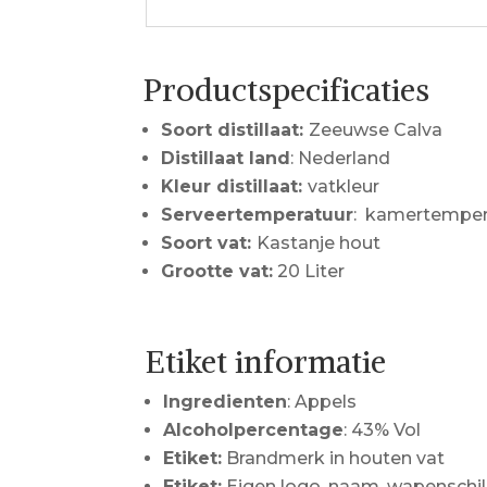
Productspecificaties
Soort distillaat:
Zeeuwse Calva
Distillaat land
: Nederland
Kleur distillaat:
vatkleur
Serveertemperatuur
: kamertemper
Soort vat:
Kastanje hout
Grootte vat:
20 Liter
Etiket informatie
Ingredienten
: Appels
Alcoholpercentage
: 43% Vol
Etiket:
Brandmerk in houten vat
Etiket:
Eigen logo, naam, wapenschi