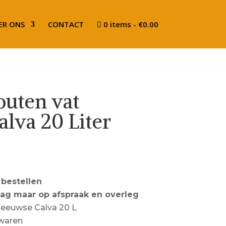
ER ONS
CONTACT
0 items
€0.00
outen vat
lva 20 Liter
 bestellen
dag maar op afspraak en overleg
Zeeuwse Calva 20 L
ewaren