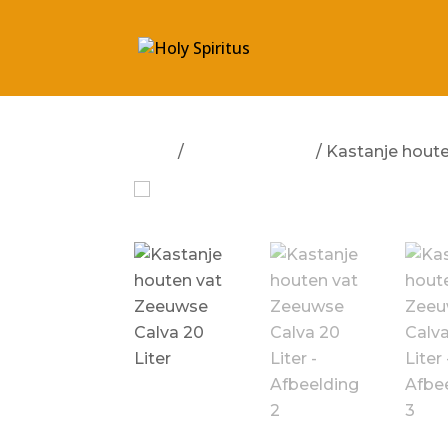
Start
/
Geen categorie
/ Kastanje houte