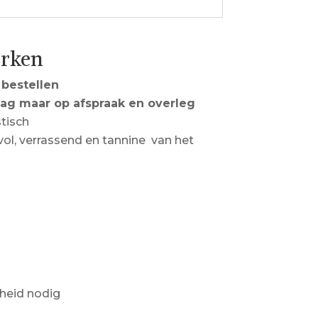
erken
 bestellen
dag maar op afspraak en overleg
stisch
 vol, verrassend en tannine van het
heid nodig