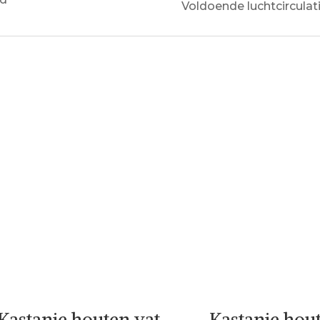
Voldoende luchtcirculat
Kastanje houten vat
Kastanje hou