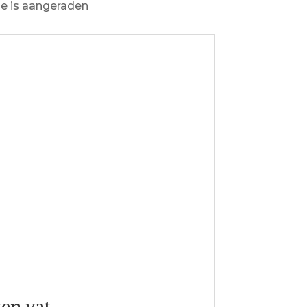
ie is aangeraden
ten vat