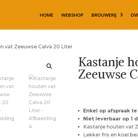
HOME
WEBSHOP
BROUWERIJ
OV
n vat Zeeuwse Calva 20 Liter
Kastanje h
Zeeuwse Ca
Call for Price
Enkel op afspraak te
Niet leverbaar op 1 
Kastanje houten vat 
Lekker fris en koel b