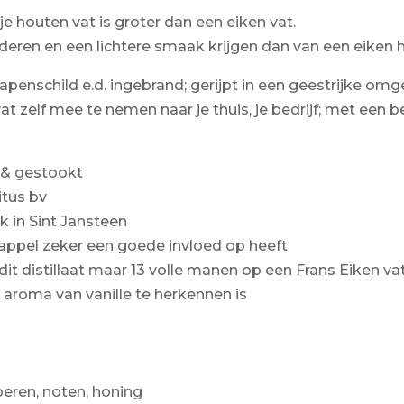
e houten vat is groter dan een eiken vat.
deren en een lichtere smaak krijgen dan van een eiken 
penschild e.d. ingebrand; gerijpt in een geestrijke omge
 zelf mee te nemen naar je thuis, je bedrijf; met een b
 & gestookt
itus bv
k in Sint Jansteen
appel zeker een goede invloed op heeft
it distillaat maar 13 volle manen op een Frans Eiken va
 aroma van vanille te herkennen is
peren, noten, honing