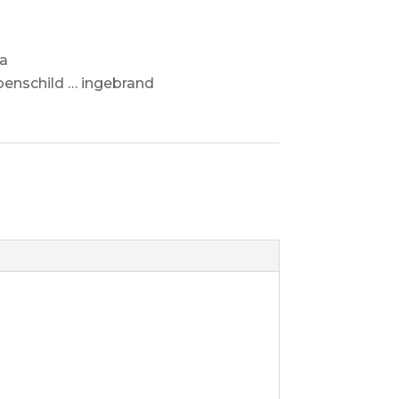
1
a
penschild … ingebrand