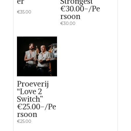
er
Strongest”
€30.00-/Pe
€
35.00
rsoon
€
30.00
Proeverij
“Love 2
Switch”
€25.00-/Pe
rsoon
€
25.00