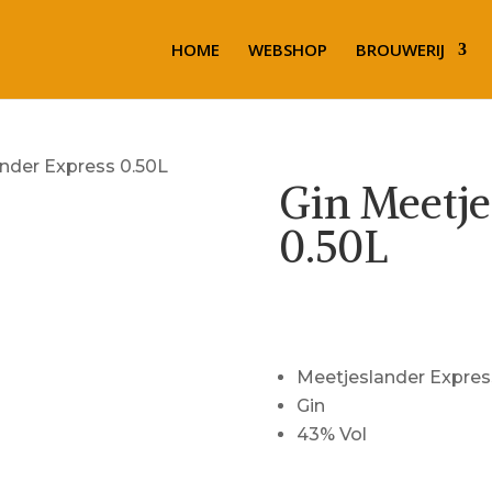
HOME
WEBSHOP
BROUWERIJ
ander Express 0.50L
Gin Meetje
0.50L
€
37.00
Meetjeslander Expres
Gin
43% Vol