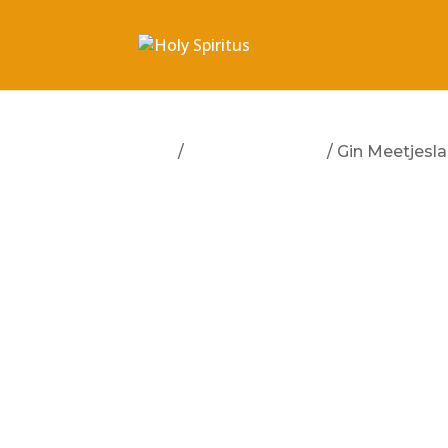
Start
/
Geschenkideeën
/ Gin Meetjesl