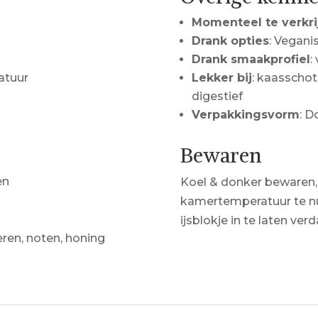
Momenteel te verkri
Drank opties
: Vegani
Drank smaakprofiel
:
atuur
Lekker bij
: kaasschote
digestief
Verpakkingsvorm
: D
Bewaren
en
Koel & donker bewaren,
kamertemperatuur te nu
ijsblokje in te laten ve
ren, noten, honing