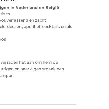
jgen in Nederland en België
stisch
 vol, verrassend en zacht
ls, dessert, aperitief, cocktails en als
oos
 wij raden het aan om hem op
ttigen en naar eigen smaak een
rdampen