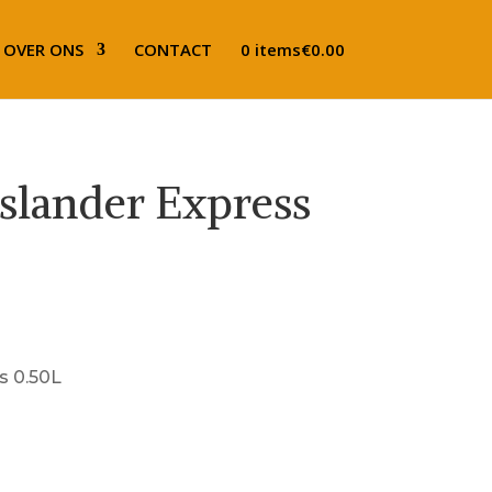
OVER ONS
CONTACT
0 items
€0.00
slander Express
s 0.50L