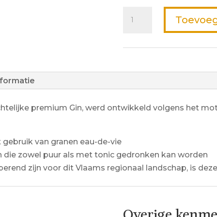
Gin
Toevoeg
Meetjeslander
Express
0.50L
aantal
nformatie
telijke premium Gin, werd ontwikkeld volgens het mott
t gebruik van granen eau-de-vie
Gin die zowel puur als met tonic gedronken kan worden
perend zijn voor dit Vlaams regionaal landschap, is de
Overige kenm