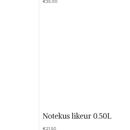
€
35.00
Notekus likeur 0.50L
€
21.50