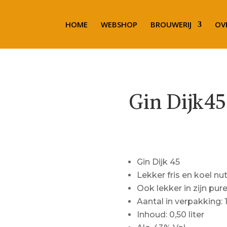
HOME
WEBSHOP
BROUWERIJ
OV
Gin Dijk45
€
49.00
Gin Dijk 45
Lekker fris en koel nu
Ook lekker in zijn pur
Aantal in verpakking: 
Inhoud: 0,50 liter