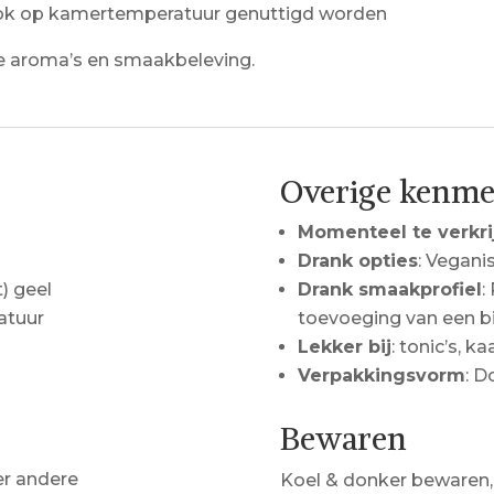
ook op kamertemperatuur genuttigd worden
 aroma’s en smaakbeleving.
Overige kenm
Momenteel te verkri
Drank opties
: Vegani
t) geel
Drank smaakprofiel
:
atuur
toevoeging van een bit
Lekker bij
: tonic’s, k
Verpakkingsvorm
: D
Bewaren
er andere
Koel & donker bewaren,