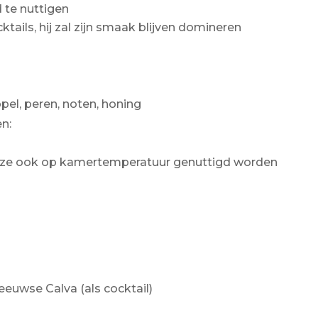
d te nuttigen
ktails, hij zal zijn smaak blijven domineren
el, peren, noten, honing
n:
eze ook op kamertemperatuur genuttigd worden
eeuwse Calva (als cocktail)