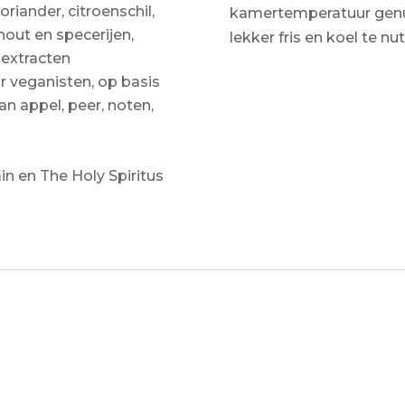
iander, citroenschil,
kamertemperatuur genu
hout en specerijen,
lekker fris en koel te nut
extracten
or veganisten, op basis
an appel, peer, noten,
n en The Holy Spiritus