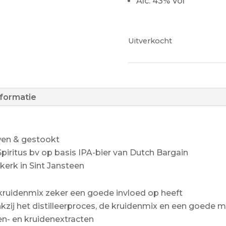
Alc. 43% Vol
Uitverkocht
nformatie
wen & gestookt
iritus bv op basis IPA-bier van Dutch Bargain
erk in Sint Jansteen
kruidenmix zeker een goede invloed op heeft
zij het distilleerproces, de kruidenmix en een goede m
n- en kruidenextracten