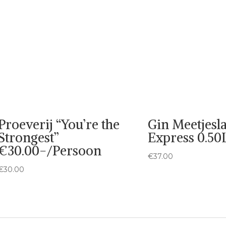
Proeverij “You’re the
Gin Meetjesl
Strongest”
Express 0.50
€30.00-/Persoon
€
37.00
€
30.00