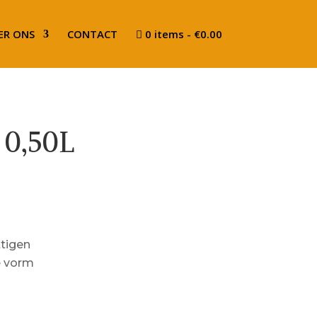
ER ONS
CONTACT
0 items
€0.00
 0,50L
ttigen
e vorm
1