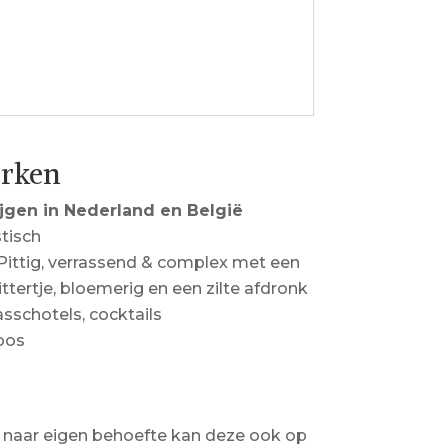
erken
jgen in Nederland en België
stisch
 Pittig, verrassend & complex met een
tertje, bloemerig en een zilte afdronk
aasschotels, cocktails
oos
 naar eigen behoefte kan deze ook op