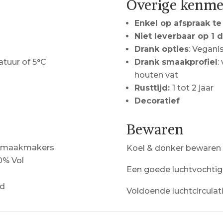
Overige kenm
Enkel op afspraak te
Niet leverbaar op 1 
Drank opties
: Vegani
tuur of 5°C
Drank smaakprofiel
:
houten vat
Rusttijd:
1 tot 2 jaar
Decoratief
Bewaren
e smaakmakers
Koel & donker bewaren
10% Vol
Een goede luchtvochtig
ld
Voldoende luchtcirculat