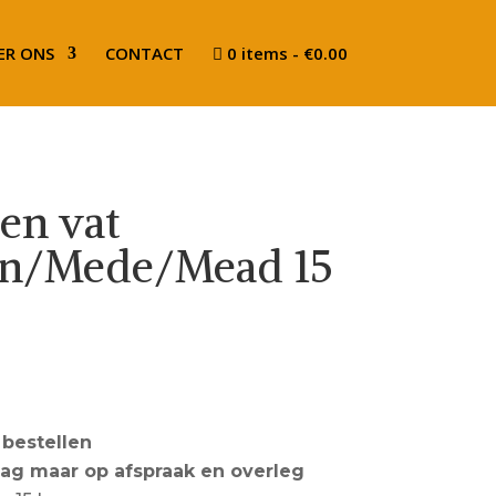
ER ONS
CONTACT
0 items
€0.00
en vat
n/Mede/Mead 15
 bestellen
dag maar op afspraak en overleg