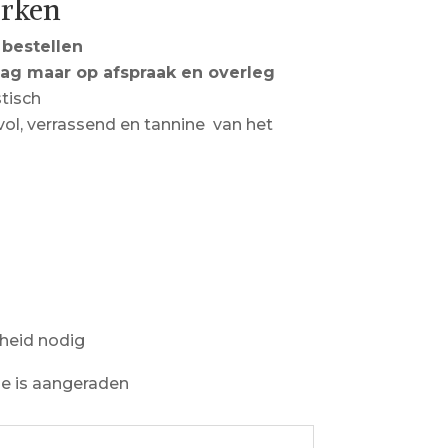
erken
 bestellen
dag maar op afspraak en overleg
stisch
 vol, verrassend en tannine van het
heid nodig
ie is aangeraden