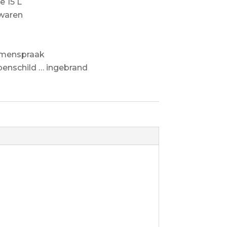
e 15 L
ewaren
1
amenspraak
penschild … ingebrand