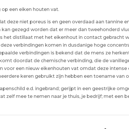
ng op een eiken houten vat.
dat deze niet poreus is en geen overdaad aan tannine 
n kan gezegd worden dat er meer dan tweehonderd vlu
Als het distillaat met het eikenhout in contact gebracht w
deze verbindingen komen in dusdanige hoge concentratie
paalde verbindingen is bekend dat de mens ze herkent e
t komt doordat de chemische verbinding, die de vanillege
kozen voor een nieuw eikenhouten vat omdat deze intens
al meerdere keren gebruikt zijn hebben een toename van
penschild e.d. ingebrand; gerijpt in een geestrijke omge
 zelf mee te nemen naar je thuis, je bedrijf; met een b