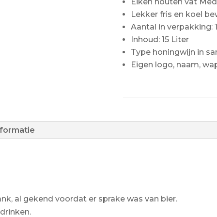
Eiken houten vat Med
Lekker fris en koel b
Aantal in verpakking: 
Inhoud: 15 Liter
Type honingwijn in s
Eigen logo, naam, wa
nformatie
, al gekend voordat er sprake was van bier.
 drinken.