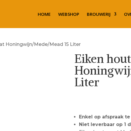
HOME
WEBSHOP
BROUWERIJ
OV
vat Honingwijn/Mede/Mead 15 Liter
Eiken hout
Honingwij
Liter
Call for Price
Enkel op afspraak te
Niet leverbaar op 1 