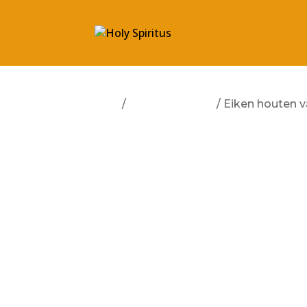
Start
/
Geen categorie
/ Eiken houten 