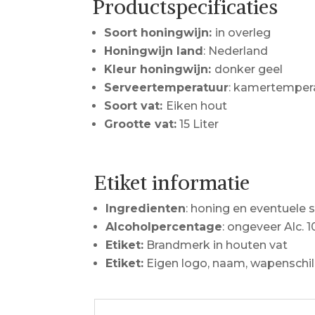
Productspecificaties
Soort honingwijn:
in overleg
Honingwijn land
: Nederland
Kleur honingwijn:
donker geel
Serveertemperatuur
: kamertempera
Soort vat:
Eiken hout
Grootte vat:
15 Liter
Etiket informatie
Ingredienten
: honing en eventuel
Alcoholpercentage
: ongeveer Alc. 
Etiket:
Brandmerk in houten vat
Etiket:
Eigen logo, naam, wapenschi