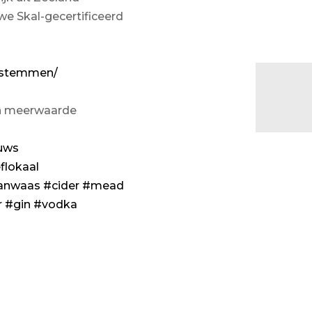
 we Skal-gecertificeerd
l/stemmen/
en meerwaarde
uws
flokaal
anwaas
#cider
#mead
r
#gin
#vodka