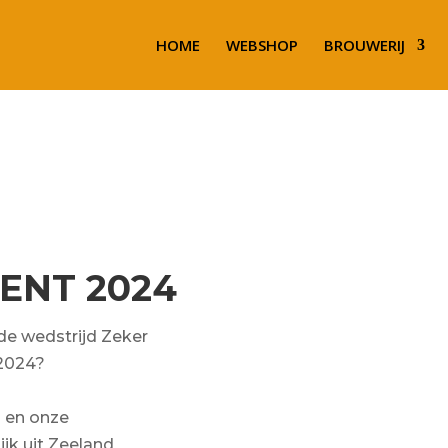
HOME
WEBSHOP
BROUWERIJ
ENT 2024
de wedstrijd Zeker
 2024?
 en onze
jk uit Zeeland