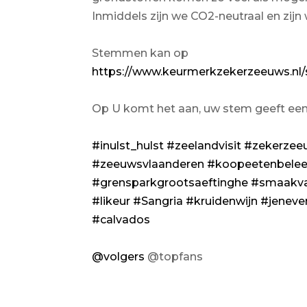
Inmiddels zijn we CO2-neutraal en zijn
Stemmen kan op
https://www.keurmerkzekerzeeuws.n
Op U komt het aan, uw stem geeft e
#inulst_hulst
#zeelandvisit
#zekerzee
#zeeuwsvlaanderen
#koopeetenbelee
#grensparkgrootsaeftinghe
#smaakv
#likeur
#Sangria
#kruidenwijn
#jeneve
#calvados
@volgers
@topfans