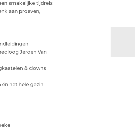
een smakelijke tijdreis
Denk aan proeven,
ondleidingen
cheoloog Jeroen Van
ngkastelen & clowns
!
 én het hele gezin.
ibeke