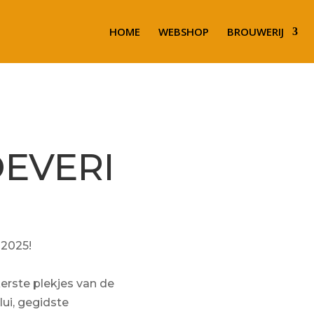
HOME
WEBSHOP
BROUWERIJ
EVERI
E
 2025!
erste plekjes van de
ui, gegidste