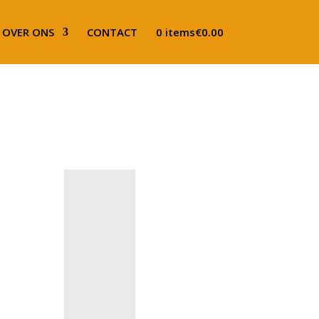
OVER ONS
CONTACT
0 items
€0.00