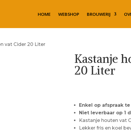
HOME
WEBSHOP
BROUWERIJ
OV
n vat Cider 20 Liter
Kastanje h
20 Liter
Call for Price
Enkel op afspraak te
Niet leverbaar op 1 
Kastanje houten vat C
Lekker fris en koel b