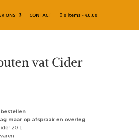
ER ONS
CONTACT
0 items
€0.00
outen vat Cider
 bestellen
dag maar op afspraak en overleg
ider 20 L
ewaren