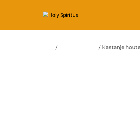
Start
/
Geen categorie
/ Kastanje houte