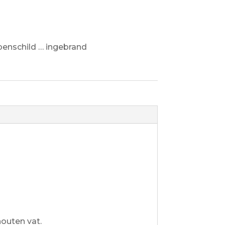
1
penschild … ingebrand
houten vat.