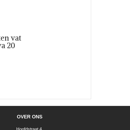
ten vat
a 20
OVER ONS
Hoofdstraat 4