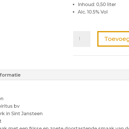
Inhoud: 0,50 liter
Alc. 10.5% Vol
Toevoeg
nformatie
en
iritus bv
k in Sint Jansteen
t
ak met een frisse en zoete doortastende smaak van de