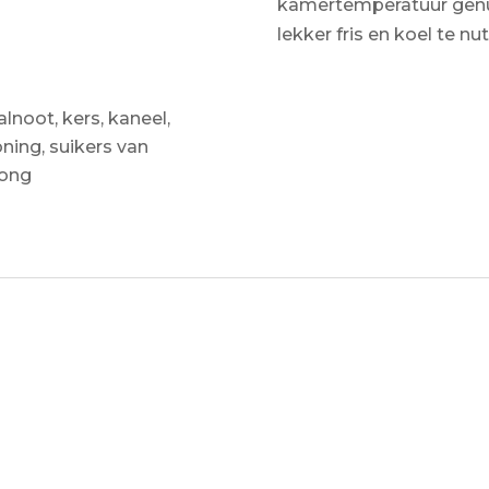
kamertemperatuur genu
lekker fris en koel te nut
lnoot, kers, kaneel,
oning, suikers van
rong