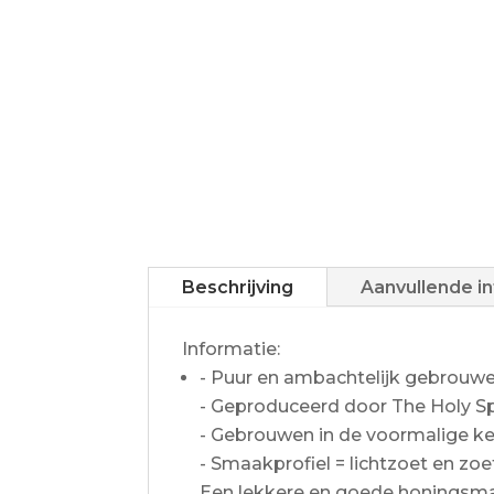
Beschrijving
Aanvullende i
Informatie:
- Puur en ambachtelijk gebrouw
- Geproduceerd door The Holy Sp
- Gebrouwen in de voormalige ker
- Smaakprofiel = lichtzoet en zoe
Een lekkere en goede honingsma