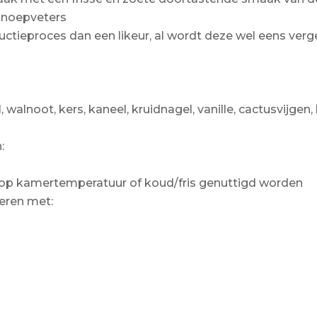
snoepveters
uctieproces dan een likeur, al wordt deze wel eens verge
alnoot, kers, kaneel, kruidnagel, vanille, cactusvijgen, 
:
 op kamertemperatuur of koud/fris genuttigd worden
eren met: