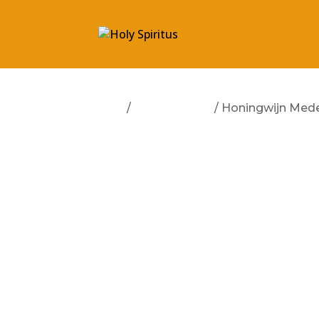
Start
/
Ewan & Ewyn
/ Honingwijn Med