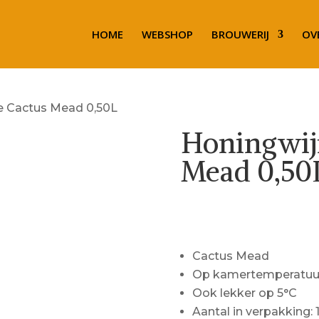
HOME
WEBSHOP
BROUWERIJ
OV
e Cactus Mead 0,50L
Honingwij
Mead 0,50
€
13.59
Cactus Mead
Op kamertemperatuur
Ook lekker op 5°C
Aantal in verpakking: 