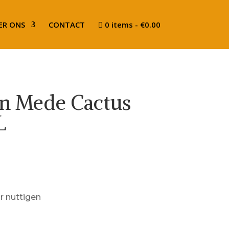
ER ONS
CONTACT
0 items
€0.00
n Mede Cactus
L
 nuttigen
1