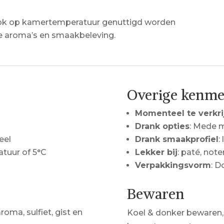
ook op kamertemperatuur genuttigd worden
 aroma’s en smaakbeleving.
Overige kenm
Momenteel te verkri
Drank opties
: Mede m
eel
Drank smaakprofiel
:
tuur of 5°C
Lekker bij
: paté, note
Verpakkingsvorm
: D
Bewaren
roma, sulfiet, gist en
Koel & donker bewaren,