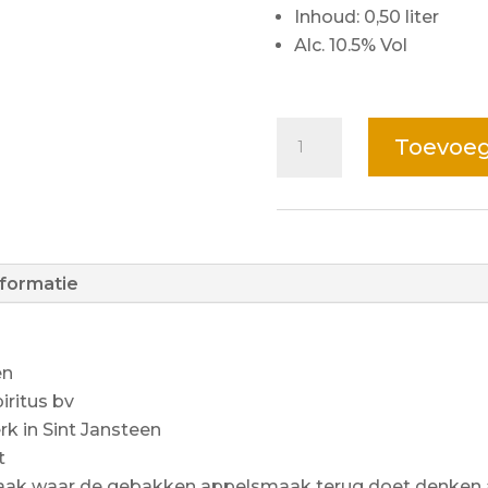
Inhoud: 0,50 liter
Alc. 10.5% Vol
Toevoeg
nformatie
en
iritus bv
k in Sint Jansteen
t
aak waar de gebakken appelsmaak terug doet denken