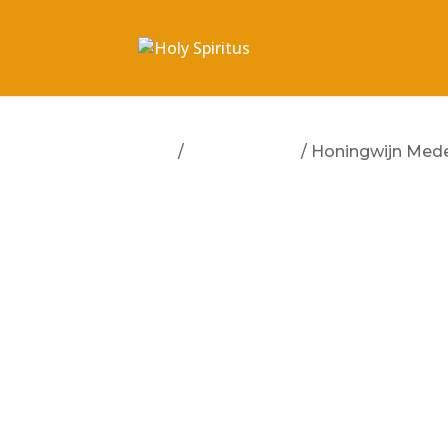
Start
/
Ewan & Ewyn
/ Honingwijn Med