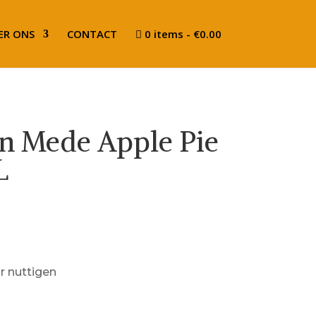
ER ONS
CONTACT
0 items
€0.00
n Mede Apple Pie
L
 nuttigen
1