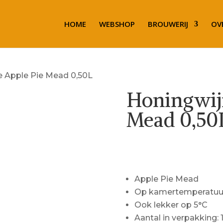
HOME
WEBSHOP
BROUWERIJ
OV
e Apple Pie Mead 0,50L
Honingwij
Mead 0,50
€
13.59
Apple Pie Mead
Op kamertemperatuur
Ook lekker op 5°C
Aantal in verpakking: 