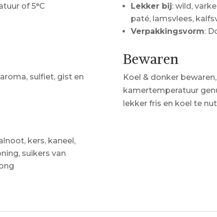
tuur of 5°C
Lekker bij
: wild, var
paté, lamsvlees, kalfs
Verpakkingsvorm
: D
Bewaren
 aroma, sulfiet, gist en
Koel & donker bewaren,
kamertemperatuur genu
lekker fris en koel te nut
lnoot, kers, kaneel,
oning, suikers van
rong