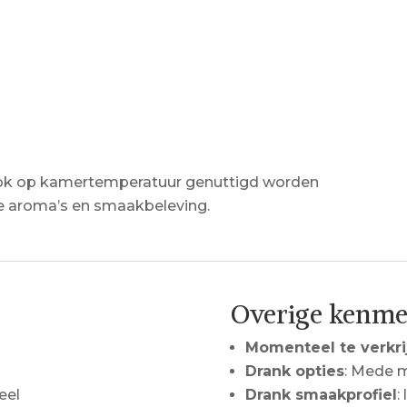
ook op kamertemperatuur genuttigd worden
 aroma’s en smaakbeleving.
Overige kenm
Momenteel te verkri
Drank opties
: Mede m
eel
Drank smaakprofiel
: