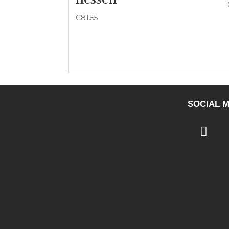
€
81.55
SOCIAL M