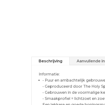
Beschrijving
Aanvullende i
Informatie:
- Puur en ambachtelijk gebrouw
- Geproduceerd door The Holy Sp
- Gebrouwen in de voormalige ker
- Smaakprofiel = lichtzoet en zoe
Een lekkere en goede honingsm