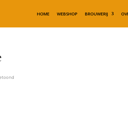
HOME
WEBSHOP
BROUWERIJ
OV
e
getoond