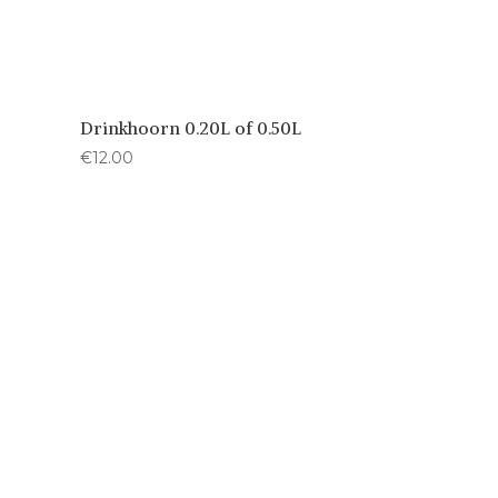
Drinkhoorn 0.20L of 0.50L
€
12.00