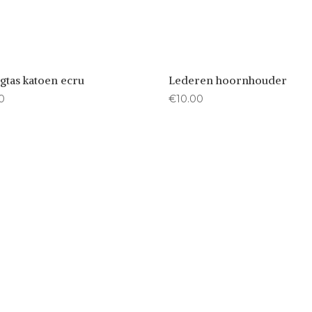
gtas katoen ecru
Lederen hoornhouder
0
€
10.00