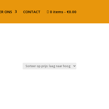
ER ONS
CONTACT
0 items
€0.00