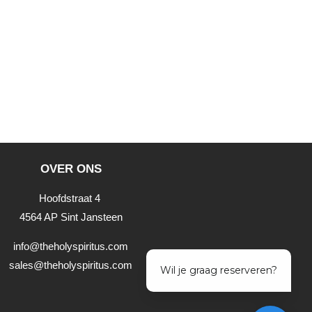
OVER ONS
Hoofdstraat 4
4564 AP Sint Jansteen
info@theholyspiritus.com
sales@theholyspiritus.com