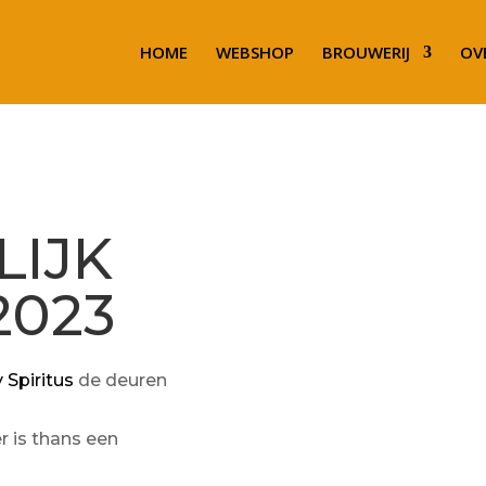
HOME
WEBSHOP
BROUWERIJ
OV
IJK
2023
 Spiritus
de deuren
 is thans een