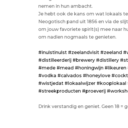
nemen in hun ambacht.
Je hebt ook de kans om wat lokaals te 
Neogotisch pand uit 1856 en via de slijte
om jouw favoriete spirit(s) mee naar 
om nadien nogmaals te genieten.
#inulstinulst
#zeelandvisit
#zeeland
#
#distilleerderij
#brewery
#distillery
#st
#mede
#mead
#honingwijn
#likeuren
#vodka
#calvados
#honeylove
#cockt
#wistjedat
#lokaalwijzer
#kooplokaal
#streekproducten
#proeverij
#worksh
Drink verstandig en geniet. Geen 18 = 