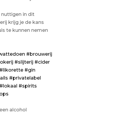
nuttigen in dit
rij krijg je de kans
huis te kunnen nemen
wattedoen
#brouwerij
okerij
#slijterij
#cider
#likorette
#gin
ails
#privatelabel
#lokaal
#spirits
ops
geen alcohol