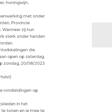
r, honingwijn,
amenwerking met onder
ten, Provincie
. Wanneer zij hun
rk sterk onder handen
worden
ntwikkelingen die
taan open op zaterdag,
 op zondag, 20/08/2023
Hulst)
e rondleidingen op
slieden in het
te tonen en je mee te