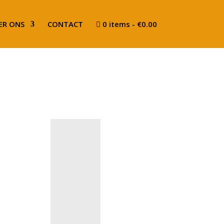
ER ONS
CONTACT
0 items
€0.00